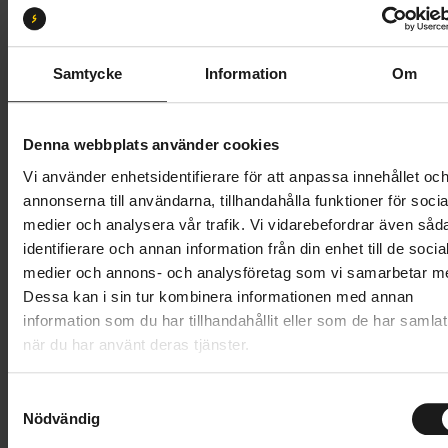
S1
S2
S3
S4
S5
Butik och hämtningstid
Välj
Samtycke
Information
Om
55 995 kr
Denna webbplats använder cookies
Lägg i varukorg
Vi använder enhetsidentifierare för att anpassa innehållet oc
annonserna till användarna, tillhandahålla funktioner för socia
Betala med Resurs
Läs mer
medier och analysera vår trafik. Vi vidarebefordrar även såd
identifierare och annan information från din enhet till de socia
1 års öppet köp
1 års fri service
medier och annons- och analysföretag som vi samarbetar m
Hämta i butik
Dessa kan i sin tur kombinera informationen med annan
information som du har tillhandahållit eller som de har samlat
när du har använt deras tjänster.
Produktinformation
S
Specialized Stumpjumper 15 Alloy är en heldämpad
Nödvändig
a
Tekniska specifikationer
stigcykel i aluminium, konstruerad för att ge en
m