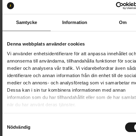
S1
S2
S3
S4
S5
Butik och hämtningstid
Välj
Samtycke
Information
Om
55 995 kr
Denna webbplats använder cookies
Lägg i varukorg
Vi använder enhetsidentifierare för att anpassa innehållet oc
annonserna till användarna, tillhandahålla funktioner för socia
Betala med Resurs
Läs mer
medier och analysera vår trafik. Vi vidarebefordrar även såd
identifierare och annan information från din enhet till de socia
1 års öppet köp
1 års fri service
medier och annons- och analysföretag som vi samarbetar m
Hämta i butik
Dessa kan i sin tur kombinera informationen med annan
information som du har tillhandahållit eller som de har samlat
när du har använt deras tjänster.
Produktinformation
S
Specialized Stumpjumper 15 Alloy är en heldämpad
Nödvändig
a
Tekniska specifikationer
stigcykel i aluminium, konstruerad för att ge en
m