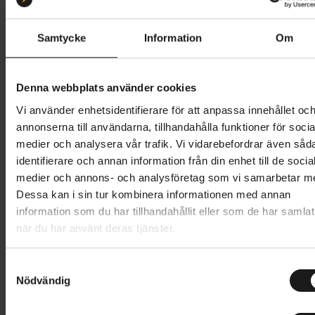
M 55-59
S 52-56
L 58-61
Samtycke
Information
Om
Butik och hämtningstid
Välj
1 349 kr
Denna webbplats använder cookies
Vi använder enhetsidentifierare för att anpassa innehållet oc
Lägg i varukorg
annonserna till användarna, tillhandahålla funktioner för socia
medier och analysera vår trafik. Vi vidarebefordrar även såd
1 års öppet köp
1 års fri service
identifierare och annan information från din enhet till de socia
Hämta i butik
medier och annons- och analysföretag som vi samarbetar m
Dessa kan i sin tur kombinera informationen med annan
information som du har tillhandahållit eller som de har samlat
när du har använt deras tjänster.
Produktinformation
S
Lazer Strada KinetiCore är en snabb, lätt och säker
Nödvändig
a
Tekniska specifikationer
allroundhjälm för cyklister på alla nivåer. Med den
m
inbyggda skyddstekniken KinetiCore och dess