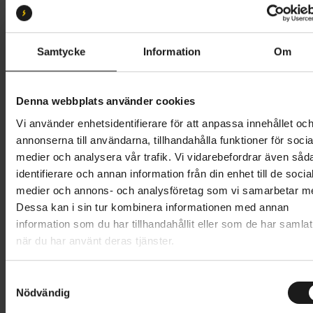
53
58
Butik och hämtningstid
Välj
Samtycke
Information
Om
11 495 kr
Denna webbplats använder cookies
Lägg i varukorg
Vi använder enhetsidentifierare för att anpassa innehållet oc
annonserna till användarna, tillhandahålla funktioner för socia
Betala med Resurs
Läs mer
medier och analysera vår trafik. Vi vidarebefordrar även såd
identifierare och annan information från din enhet till de socia
1 års öppet köp
1 års fri service
medier och annons- och analysföretag som vi samarbetar m
Hämta i butik
Dessa kan i sin tur kombinera informationen med annan
information som du har tillhandahållit eller som de har samlat
när du har använt deras tjänster.
Produktinformation
S
Crescent Starren är ett den idealiska pendlarcykeln
Nödvändig
a
Tekniska specifikationer
på varierande underlag. Med dämpning fram och
m