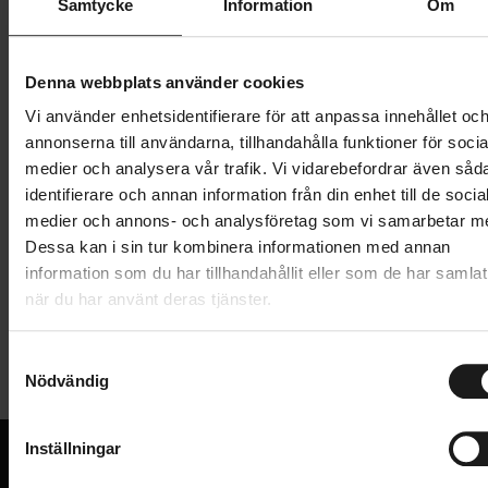
Samtycke
Information
Om
1 399 kr
Lägg i varukorg
Denna webbplats använder cookies
Vi använder enhetsidentifierare för att anpassa innehållet oc
1 års öppet köp
1 års fri service
annonserna till användarna, tillhandahålla funktioner för socia
Hämta i butik
medier och analysera vår trafik. Vi vidarebefordrar även såd
identifierare och annan information från din enhet till de socia
medier och annons- och analysföretag som vi samarbetar m
Dessa kan i sin tur kombinera informationen med annan
Produktinformation
information som du har tillhandahållit eller som de har samlat
när du har använt deras tjänster.
Ett praktiskt och stabilt ställ som gör eatt du kan ha
Tekniska specifikationer
din laptop, platta eller mobil framför dig när du
S
använder din trainer. Stället är tillverkat av stål och
Nödvändig
a
Allmänt
aluminium för att vara extra stabilt och har en halkfri
m
yta.
t
TRAINER - TYP
Inställningar
Trainertillbehör
y
VARUMÄRKE