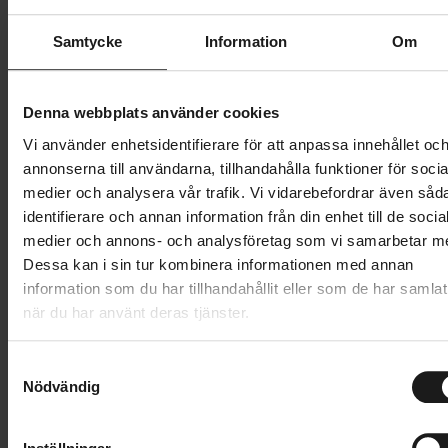
Butik och hämtningstid
Välj
Samtycke
Information
Om
449 kr
Denna webbplats använder cookies
Lägg i varukorg
Vi använder enhetsidentifierare för att anpassa innehållet oc
annonserna till användarna, tillhandahålla funktioner för socia
medier och analysera vår trafik. Vi vidarebefordrar även såd
1 års öppet köp
1 års fri service
identifierare och annan information från din enhet till de socia
Hämta i butik
medier och annons- och analysföretag som vi samarbetar m
Dessa kan i sin tur kombinera informationen med annan
information som du har tillhandahållit eller som de har samlat
Produktinformation
när du har använt deras tjänster.
Hestra Sprint Short är en minimalistisk cykelhandske
S
Tekniska specifikationer
för varma förhållanden. Den kombinerar luftig lycra i
Nödvändig
a
ovandelen med följsam stretchpolyester för bästa
m
Allmänt
t
ventilation och grepp runt styret. Mudden går upp en