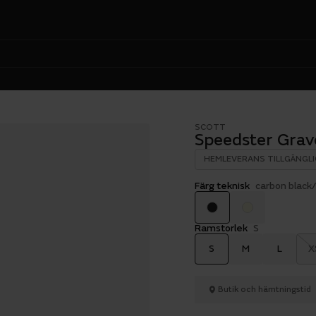
SCOTT
Speedster Grav
HEMLEVERANS TILLGÄNGLI
Färg teknisk
carbon black/
Ramstorlek
S
S
M
L
X
Butik och hämtningstid