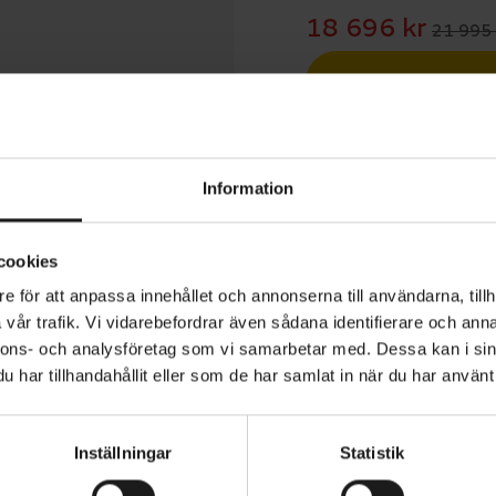
18 696 kr
21 995 
Betala med R
1 års öppet köp
Information
cookies
e för att anpassa innehållet och annonserna till användarna, tillh
vår trafik. Vi vidarebefordrar även sådana identifierare och anna
ster Gravel 10 är den perfekta cykeln för dig som vill l
nnons- och analysföretag som vi samarbetar med. Dessa kan i sin
e vägarna bakom dig och utforska nya sträckor med
har tillhandahållit eller som de har samlat in när du har använt 
ende. Med sin bekväma och stabila gravelgeometri är den
 i sadeln, oavsett om underlaget består av asfalt, grus el
Inställningar
Statistik
VARUMÄRKE
Scott