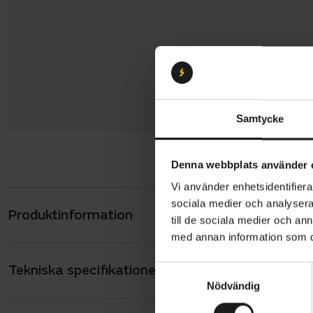
Samtycke
Denna webbplats använder 
Vi använder enhetsidentifierar
sociala medier och analysera 
Produktinformation
Scott Speed
till de sociala medier och a
upptrampad
med annan information som du 
självförtro
Tekniska specifikationer
Allmänt
S
långa dagar
Nödvändig
a
stig.
ANTAL VÄXLAR
m
12