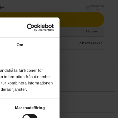
Prishistor
kr
ik
Lägg i varukorg
esurs
Läs mer
1 års fri service
Hämta i butik
Om
andahålla funktioner för
n information från din enhet
ämna de
 tur kombinera informationen
deras tjänster.
 byggd för
ler enklare
Marknadsföring