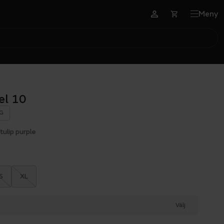
Meny
el 10
G
tulip purple
S
XL
Välj