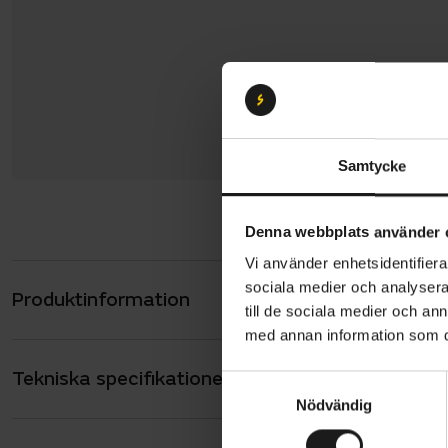
Samtycke
Denna webbplats använder 
Vi använder enhetsidentifierar
sociala medier och analysera 
Produktinformation
Merida Spee
till de sociala medier och a
snabba däck
med annan information som du 
ökar komfor
Tekniska specifikationer
Allmänt
anpassa cyk
S
Nödvändig
a
tack vare at
ANTAL VÄXLAR
12
m