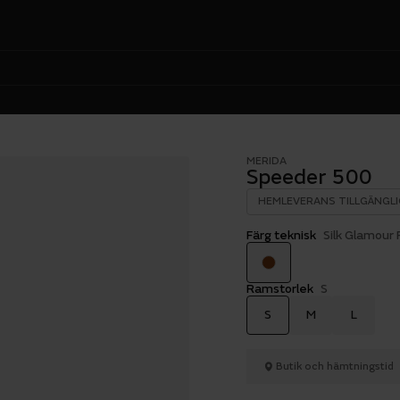
MERIDA
Speeder 500
HEMLEVERANS TILLGÄNGLI
Färg teknisk
Silk Glamour 
Ramstorlek
S
S
M
L
Butik och hämtningstid