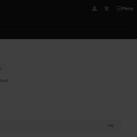
Meny
G
Rust
Välj