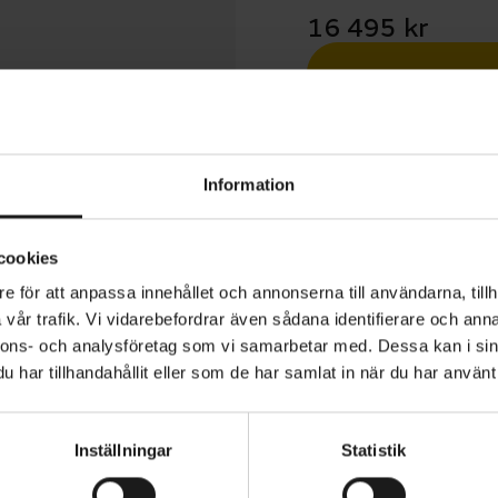
16 495 kr
Betala med R
1 års öppet köp
Information
cookies
e för att anpassa innehållet och annonserna till användarna, tillh
vår trafik. Vi vidarebefordrar även sådana identifierare och anna
der 500 är en lätt racehybrid med en bekväm och stilre
nnons- och analysföretag som vi samarbetar med. Dessa kan i sin
 och pålitliga komponenter. Kolfibergaffeln håller vikte
har tillhandahållit eller som de har samlat in när du har använt 
ten då den effektivt minskar vibrationerna från vägen. 
eln med skärmar, vattenflaska och annat är det enkelt 
Inställningar
Statistik
t det finns fästen för det.
VARUMÄRKE
Merida