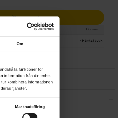
Lägg i varukorg
esurs
Läs mer
1 års fri service
Hämta i butik
Om
andahålla funktioner för
n information från din enhet
n ram,
 tur kombinera informationen
n nere och
deras tjänster.
Behöver du
att göra
Marknadsföring