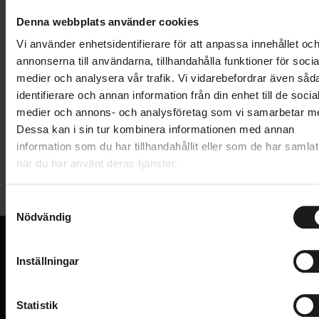
Denna webbplats använder cookies
1 års öppet köp
1 års fri service
Vi använder enhetsidentifierare för att anpassa innehållet oc
Hämta i butik
annonserna till användarna, tillhandahålla funktioner för socia
medier och analysera vår trafik. Vi vidarebefordrar även såd
identifierare och annan information från din enhet till de socia
Produktinformation
medier och annons- och analysföretag som vi samarbetar m
Dessa kan i sin tur kombinera informationen med annan
information som du har tillhandahållit eller som de har samlat
Solskydd i meshtyg.
när du har använt deras tjänster.
Tekniska specifikationer
Träs på befintliga bågar.
S
Allmänt
Nödvändig
a
VARUMÄRKE
Finns även för 4-barnsbågar, se annan artikel.
m
Cargobike
t
Inställningar
y
VI KAN CYKLAR.
Hos oss hittar du kvalitetscyklar från välkända
c
varumärken och alla cykeltillbehör du behöver för den
k
Statistik
perfekta cykelupplevelsen.