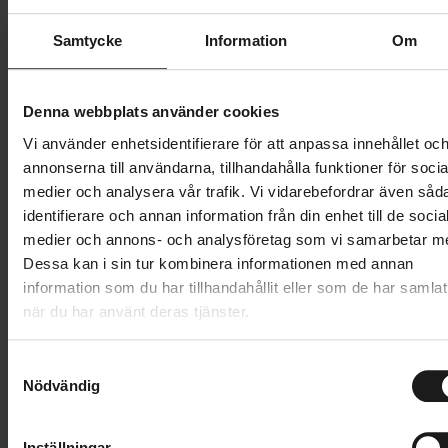
Butik och hämtningstid
Välj
Samtycke
Information
Om
74 995 kr
Lägg i varukorg
Denna webbplats använder cookies
Vi använder enhetsidentifierare för att anpassa innehållet oc
Betala med Resurs
Läs mer
annonserna till användarna, tillhandahålla funktioner för socia
medier och analysera vår trafik. Vi vidarebefordrar även såd
1 års öppet köp
1 års fri service
identifierare och annan information från din enhet till de socia
Hämta i butik
medier och annons- och analysföretag som vi samarbetar m
Dessa kan i sin tur kombinera informationen med annan
information som du har tillhandahållit eller som de har samlat
Produktinformation
när du har använt deras tjänster.
Scott Solace Gravel eRIDE 30 är en mångsidig el-
S
Tekniska specifikationer
gravelcykel i kolfiber som är tystgående, effektiv och
Nödvändig
a
redo för långturer. Den har en TQ-mittmotor och ett
m
Allmänt
t
integrerat batteri på 360 Wh. Tre assistanslägen ger
Inställningar