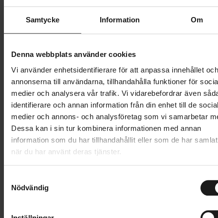
Butik och hämtningstid
Välj
Samtycke
Information
Om
127 995 kr
Lägg i varukorg
Denna webbplats använder cookies
Vi använder enhetsidentifierare för att anpassa innehållet oc
Betala med Resurs
Kontantinsats
19199 SEK
.
Läs mer
annonserna till användarna, tillhandahålla funktioner för socia
medier och analysera vår trafik. Vi vidarebefordrar även såd
1 års öppet köp
1 års fri service
identifierare och annan information från din enhet till de socia
Hämta i butik
medier och annons- och analysföretag som vi samarbetar m
Dessa kan i sin tur kombinera informationen med annan
information som du har tillhandahållit eller som de har samlat
Produktinformation
när du har använt deras tjänster.
Scott Solace eRIDE 10 är en mångsidig el-racer i
S
Tekniska specifikationer
kolfiber som är tystgående, effektiv och redo för
Nödvändig
a
långturer på landsvägarna. Den har en TQ-mittmotor
m
Allmänt
t
och ett integrerat batteri på 360 Wh, samt ett
Inställningar