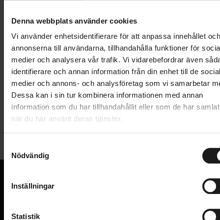
Lägg i varukorg
Denna webbplats använder cookies
1 års öppet köp
1 års fri service
Vi använder enhetsidentifierare för att anpassa innehållet oc
Hämta i butik
annonserna till användarna, tillhandahålla funktioner för socia
medier och analysera vår trafik. Vi vidarebefordrar även såd
identifierare och annan information från din enhet till de socia
medier och annons- och analysföretag som vi samarbetar m
Produktinformation
Dessa kan i sin tur kombinera informationen med annan
information som du har tillhandahållit eller som de har samlat
Denna Thru Axle-snabbkoppling gör att du snabbt
när du har använt deras tjänster.
Tekniska specifikationer
och enkelt kan koppla din Elite-trainer till din cykel.
Passar 10 mm och 12 mm diameter.
S
Allmänt
Nödvändig
a
m
TRAINER - TYP
Trainertillbehör
t
Inställningar
VARUMÄRKE
Elite
y
VI KAN CYKLAR.
c
Hos oss hittar du kvalitetscyklar från välkända
k
Statistik
varumärken och alla cykeltillbehör du behöver för den