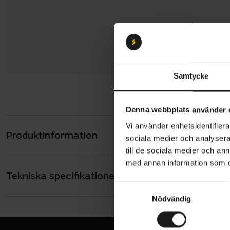
Samtycke
Denna webbplats använder 
Vi använder enhetsidentifierar
Produktinformation
Abus Smiley
sociala medier och analysera 
passformen
till de sociala medier och a
med annan information som du 
ytterligare.
Tekniska specifikationer
Allmänt
In-Mol
S
ANVÄNDARE
stötab
Nödvändig
a
Barn
m
Ökar s
HJÄLM - TYP
Barn och junio
t