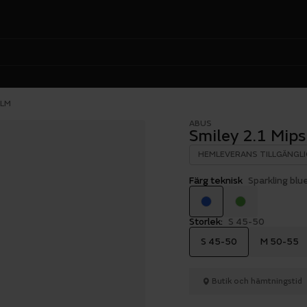
ÄLM
ABUS
Smiley 2.1 Mip
HEMLEVERANS TILLGÄNGLI
Färg teknisk
Sparkling blu
Storlek:
S 45-50
S 45-50
M 50-55
Butik och hämtningstid