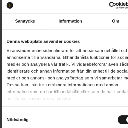
M
ML
L
XL
Butik och hämtningstid
Välj
Samtycke
Information
Om
85 995 kr
Denna webbplats använder cookies
Lägg i varukorg
Vi använder enhetsidentifierare för att anpassa innehållet oc
annonserna till användarna, tillhandahålla funktioner för socia
Betala med Resurs
Läs mer
medier och analysera vår trafik. Vi vidarebefordrar även såd
identifierare och annan information från din enhet till de socia
1 års öppet köp
1 års fri service
medier och annons- och analysföretag som vi samarbetar m
Hämta i butik
Dessa kan i sin tur kombinera informationen med annan
information som du har tillhandahållit eller som de har samlat
när du har använt deras tjänster.
Produktinformation
S
Trek Slash 9.9 X0 AXS T-Type är en toppmodern
Nödvändig
a
Tekniska specifikationer
enduro-mountainbike i kolfiber, byggd för att ta sig
m