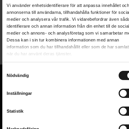
Vi använder enhetsidentifierare för att anpassa innehållet oc
annonserna till användarna, tillhandahålla funktioner för socia
1 års öppet köp
1 års fri service
medier och analysera vår trafik. Vi vidarebefordrar även såd
Hämta i butik
identifierare och annan information från din enhet till de socia
medier och annons- och analysföretag som vi samarbetar m
Dessa kan i sin tur kombinera informationen med annan
Produktinformation
information som du har tillhandahållit eller som de har samlat
när du har använt deras tjänster.
Skydd till Gazelle Makki Load. Skyddar din lådcykel
mot regn och smuts när den inte används.
S
Nödvändig
a
m
Sidofästen med magneter
VI KAN CYKLAR.
t
Hos oss hittar du kvalitetscyklar från välkända
Inställningar
Tillverkad av polyester av hög kvalitet
y
varumärken och alla cykeltillbehör du behöver för den
c
perfekta cykelupplevelsen.
Tillverkad av De Waard
k
Statistik
Lämplig för statisk användning
e
PRENUMERERA PÅ VÅRT NYHETSBREV
s
E
Marknadsföring