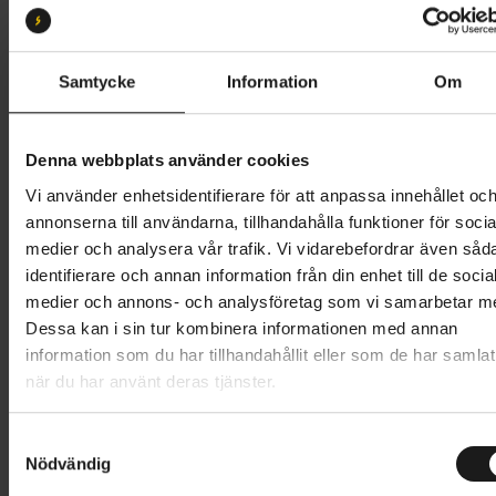
XS
S
Butik och hämtningstid
Välj
Samtycke
Information
Om
24 995 kr
Denna webbplats använder cookies
Lägg i varukorg
Vi använder enhetsidentifierare för att anpassa innehållet oc
annonserna till användarna, tillhandahålla funktioner för socia
Betala med Resurs
Läs mer
medier och analysera vår trafik. Vi vidarebefordrar även såd
identifierare och annan information från din enhet till de socia
1 års öppet köp
1 års fri service
medier och annons- och analysföretag som vi samarbetar m
Hämta i butik
Dessa kan i sin tur kombinera informationen med annan
information som du har tillhandahållit eller som de har samlat
när du har använt deras tjänster.
Produktinformation
S
Specialized Sirrus X 5.0 är en lätt hybridcykel med en
Nödvändig
a
Tekniska specifikationer
iögonfallande kolfiberram. Den okonventionella
m