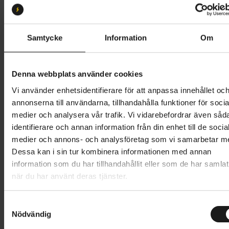
S
Butik och hämtningstid
Välj
Samtycke
Information
Om
11 995 kr
Denna webbplats använder cookies
Lägg i varukorg
Vi använder enhetsidentifierare för att anpassa innehållet oc
annonserna till användarna, tillhandahålla funktioner för socia
Betala med Resurs
Läs mer
medier och analysera vår trafik. Vi vidarebefordrar även såd
identifierare och annan information från din enhet till de socia
1 års öppet köp
1 års fri service
medier och annons- och analysföretag som vi samarbetar m
Hämta i butik
Dessa kan i sin tur kombinera informationen med annan
information som du har tillhandahållit eller som de har samlat
när du har använt deras tjänster.
Produktinformation
S
Specialized Sirrus X 2.0 erbjuder en oöverträffad
Nödvändig
a
Tekniska specifikationer
kombination av komfort, effektivitet och smidig
m