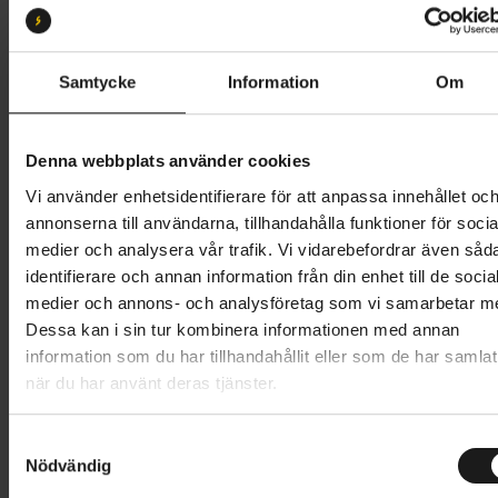
XS
S
M
L
Butik och hämtningstid
Välj
Samtycke
Information
Om
44 995 kr
Denna webbplats använder cookies
Lägg i varukorg
Vi använder enhetsidentifierare för att anpassa innehållet oc
annonserna till användarna, tillhandahålla funktioner för socia
Betala med Resurs
Läs mer
medier och analysera vår trafik. Vi vidarebefordrar även såd
identifierare och annan information från din enhet till de socia
1 års öppet köp
1 års fri service
medier och annons- och analysföretag som vi samarbetar m
Hämta i butik
Dessa kan i sin tur kombinera informationen med annan
information som du har tillhandahållit eller som de har samlat
när du har använt deras tjänster.
Produktinformation
S
Merida Silex förvandlar varje tur till ett äventyr –
Nödvändig
a
Tekniska specifikationer
oavsett om du är ute på ett flerdagars bikepacking-
m