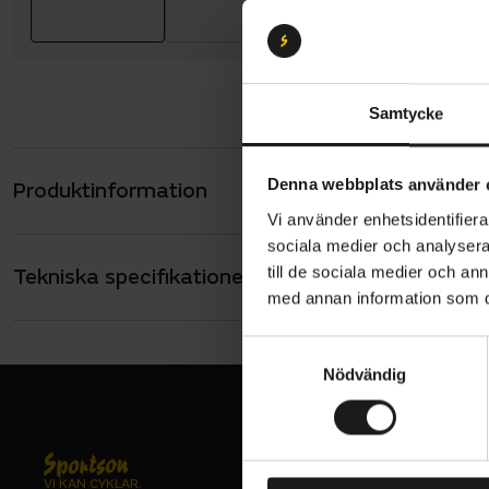
Samtycke
Denna webbplats använder 
Produktinformation
Shimano SH
Vi använder enhetsidentifierar
Endur
sociala medier och analysera 
slitsu
till de sociala medier och a
Tekniska specifikationer
Allmänt
med annan information som du 
Torbal
ANVÄNDARE
Unisex
utmärk
S
SKOR - TYP
Uppdat
Nödvändig
a
MTB
nästa-
m
t
Halvlå
y
Ovanlä
c
VI KAN CYKLAR.