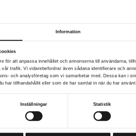
Information
cookies
-GE500 MTB-skor för stigcykling.
e för att anpassa innehållet och annonserna till användarna, tillh
o-optimerad Shimano Ultread GE-gummiblandning och
vår trafik. Vi vidarebefordrar även sådana identifierare och anna
lemönster ger pålitligt grepp för både trampning och vand
nnons- och analysföretag som vi samarbetar med. Dessa kan i sin
har tillhandahållit eller som de har samlat in när du har använt 
 2.0 vridstyv mellansula förbättrar flexibiliteten i ytterkan
PEDAL - TYP
t kontroll vid aggressiv utförsåkning och kurvtagning
SPD (MTB/Hybrid)
VARUMÄRKE
erad Pedal Channel har en förlängd design från tå-till-hä
Inställningar
Statistik
Shimano
generations SPD-stabilitet under icke in-klickad cykling
ngt EVA-skum i lager absorberar stötar på cykeln och till
der i tyg som andas ger pålitlig passform och komfort 
PRENUMERERA PÅ VÅRT NYHETSBREV