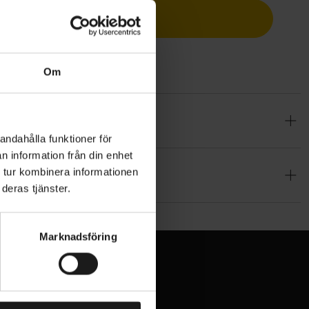
Lägg i varukorg
Om
andahålla funktioner för
n information från din enhet
ring
 tur kombinera informationen
deras tjänster.
t för
l för
Marknadsföring
 fots
med