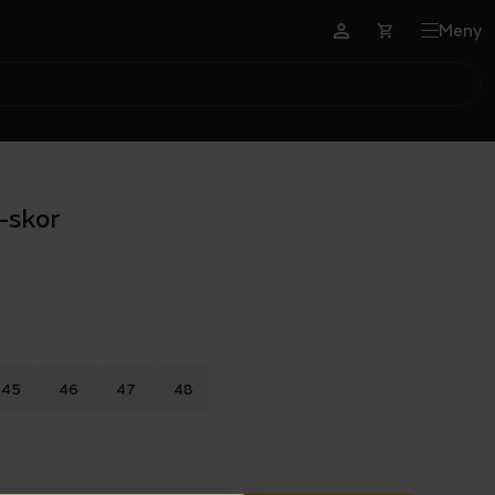
Meny
-skor
45
46
47
48