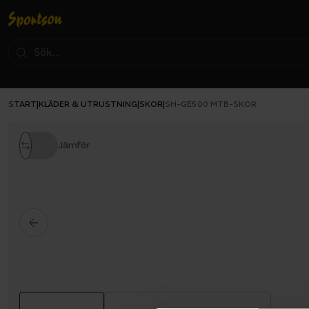
START
KLÄDER & UTRUSTNING
SKOR
|
|
|
SH-GE500 MTB-SKOR
Jämför