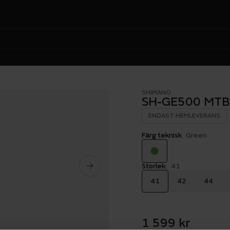
SHIMANO
SH-GE500 MTB
ENDAST HEMLEVERANS
Färg teknisk
Green
Storlek:
41
41
42
44
1 599 kr