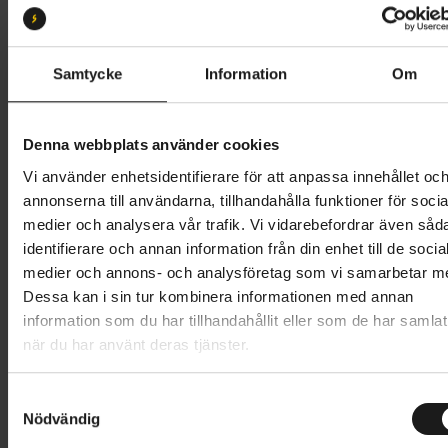
M
L
Butik och hämtningstid
Välj
Samtycke
Information
Om
22 995 kr
Denna webbplats använder cookies
Lägg i varukorg
Vi använder enhetsidentifierare för att anpassa innehållet oc
annonserna till användarna, tillhandahålla funktioner för socia
Betala med Resurs
Läs mer
medier och analysera vår trafik. Vi vidarebefordrar även såd
identifierare och annan information från din enhet till de socia
1 års öppet köp
1 års fri service
medier och annons- och analysföretag som vi samarbetar m
Hämta i butik
Dessa kan i sin tur kombinera informationen med annan
information som du har tillhandahållit eller som de har samlat
när du har använt deras tjänster.
Produktinformation
S
Merida Scultura Endurance 400 är en
Nödvändig
a
Tekniska specifikationer
komfortorienterad racercykel med en
m