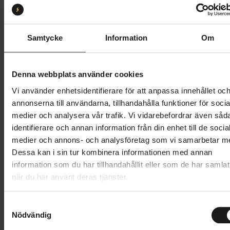
S
M
L
XL
Butik och hämtningstid
Välj
Samtycke
Information
Om
19 995 kr
Denna webbplats använder cookies
Lägg i varukorg
Vi använder enhetsidentifierare för att anpassa innehållet oc
annonserna till användarna, tillhandahålla funktioner för socia
Betala med Resurs
Läs mer
medier och analysera vår trafik. Vi vidarebefordrar även såd
identifierare och annan information från din enhet till de socia
1 års öppet köp
1 års fri service
medier och annons- och analysföretag som vi samarbetar m
Hämta i butik
Dessa kan i sin tur kombinera informationen med annan
information som du har tillhandahållit eller som de har samlat
när du har använt deras tjänster.
Produktinformation
S
SCULTURA ENDURANCE är det perfekta valet för
Nödvändig
a
Tekniska specifikationer
fritidsinriktade cyklister som vill njuta av långa
m