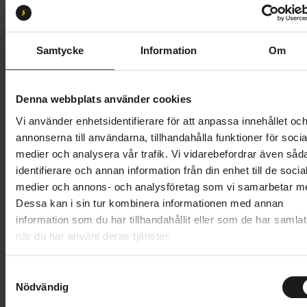
S
M
L
Butik och hämtningstid
Välj
Samtycke
Information
Om
69 995 kr
Denna webbplats använder cookies
Lägg i varukorg
Vi använder enhetsidentifierare för att anpassa innehållet oc
annonserna till användarna, tillhandahålla funktioner för socia
Betala med Resurs
Läs mer
medier och analysera vår trafik. Vi vidarebefordrar även såd
identifierare och annan information från din enhet till de socia
1 års öppet köp
1 års fri service
medier och annons- och analysföretag som vi samarbetar m
Hämta i butik
Dessa kan i sin tur kombinera informationen med annan
information som du har tillhandahållit eller som de har samlat
när du har använt deras tjänster.
Produktinformation
S
Den femte generationen av Meridas lättviktsracer
Nödvändig
a
Tekniska specifikationer
Scultura förenar enastående hantering med
m