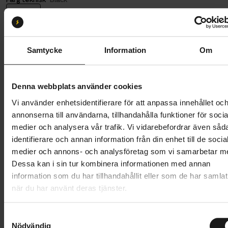
Black
Däckdimension:
29x2.4
29x2.4
Samtycke
Information
Om
Butik och hämtningstid
Välj
Denna webbplats använder cookies
Vi använder enhetsidentifierare för att anpassa innehållet oc
889 kr
annonserna till användarna, tillhandahålla funktioner för socia
Lägg i varukorg
medier och analysera vår trafik. Vi vidarebefordrar även såd
identifierare och annan information från din enhet till de socia
medier och annons- och analysföretag som vi samarbetar m
1 års öppet köp
1 års fri service
Dessa kan i sin tur kombinera informationen med annan
Hämta i butik
information som du har tillhandahållit eller som de har samlat
när du har använt deras tjänster.
Produktinformation
S
Nödvändig
a