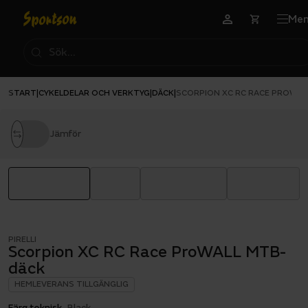
Me
START
CYKELDELAR OCH VERKTYG
DÄCK
|
|
|
SCORPION XC RC RACE PROWAL
Jämför
PIRELLI
Scorpion XC RC Race ProWALL MTB-
däck
HEMLEVERANS TILLGÄNGLIG
Färg teknisk
Black