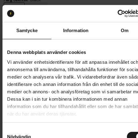
Black
yellow
Däckdimension:
29x2.4
29x2.4
Samtycke
Information
Om
Butik och hämtningstid
Välj
Denna webbplats använder cookies
Vi använder enhetsidentifierare för att anpassa innehållet oc
889 kr
annonserna till användarna, tillhandahålla funktioner för socia
Lägg i varukorg
medier och analysera vår trafik. Vi vidarebefordrar även såd
identifierare och annan information från din enhet till de socia
medier och annons- och analysföretag som vi samarbetar m
1 års öppet köp
1 års fri service
Dessa kan i sin tur kombinera informationen med annan
Hämta i butik
information som du har tillhandahållit eller som de har samlat
när du har använt deras tjänster.
Produktinformation
S
Nödvändig
a