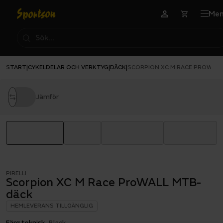
Me
START
CYKELDELAR OCH VERKTYG
DÄCK
|
|
|
SCORPION XC M RACE PROWALL
Jämför
PIRELLI
Scorpion XC M Race ProWALL MTB-
däck
HEMLEVERANS TILLGÄNGLIG
Färg teknisk
Black