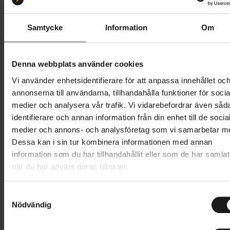
27.5x2.5
29x2.5
Samtycke
Information
Om
Butik och hämtningstid
Välj
1 059 kr
Denna webbplats använder cookies
Vi använder enhetsidentifierare för att anpassa innehållet oc
Lägg i varukorg
annonserna till användarna, tillhandahålla funktioner för socia
medier och analysera vår trafik. Vi vidarebefordrar även såd
1 års öppet köp
1 års fri service
identifierare och annan information från din enhet till de socia
Hämta i butik
medier och annons- och analysföretag som vi samarbetar m
Dessa kan i sin tur kombinera informationen med annan
information som du har tillhandahållit eller som de har samlat
när du har använt deras tjänster.
Produktinformation
S
Scorpion Race Enduro M är ett aggressivt
Nödvändig
a
Tekniska specifikationer
endurodäck för extrema och lösa underlag, från torr
m
lerjord till klibbig lera. Den höga profilen och det brett