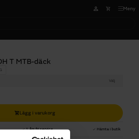
Meny
 DH T MTB-däck
G
Välj
Lägg i varukorg
1 års fri service
Hämta i butik