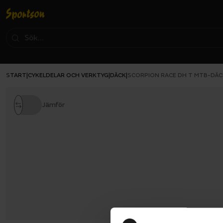
START
CYKELDELAR OCH VERKTYG
DÄCK
|
|
|
SCORPION RACE DH T MTB-DÄC
Jämför