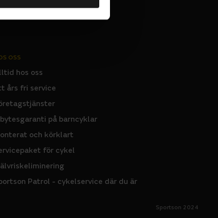
OS OSS
lltid hos oss
tt års fri service
öretagstjänster
nbytesgaranti på barncyklar
onterat och körklart
ervicepaket för cykel
jälvriskeliminering
portson Patrol - cykelservice där du är
Sportson 2024