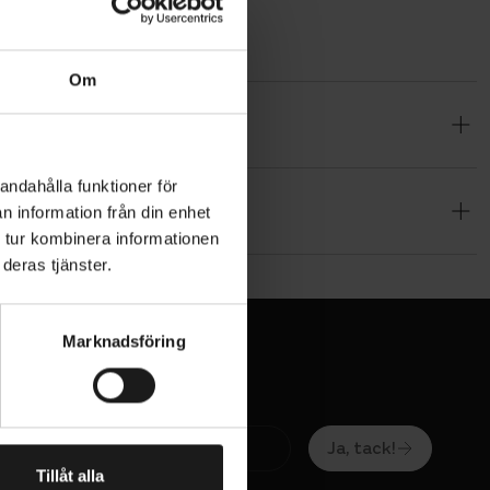
Om
 gäller
n är
lägsen
andahålla funktioner för
n information från din enhet
lsvår
 tur kombinera informationen
deras tjänster.
-racing.
 med en
Marknadsföring
 däckets
Ja, tack!
 och i
Tillåt alla
na med den