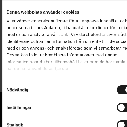
Lägg i varukorg
Denna webbplats använder cookies
1 års öppet köp
1 års fri service
Vi använder enhetsidentifierare för att anpassa innehållet oc
Hämta i butik
annonserna till användarna, tillhandahålla funktioner för socia
medier och analysera vår trafik. Vi vidarebefordrar även såd
identifierare och annan information från din enhet till de socia
medier och annons- och analysföretag som vi samarbetar m
Produktinformation
Dessa kan i sin tur kombinera informationen med annan
information som du har tillhandahållit eller som de har samlat
Scorpion Race DH M är den mest mångsidiga
när du har använt deras tjänster.
Tekniska specifikationer
modellen i Pirellis Race DH-serie: den har en
slitbanedesign som är speciellt konstruerad för
S
Allmänt
blandad terräng, från hårt packade cykelparker till
Nödvändig
a
medelmjuka naturliga delar av lederna.
m
ANVÄNDNINGSOMRÅDE
MTB - Downhill
t
Inställningar
DÄCKDIMENSION
29x2.5
y
DualWALL+ är en speciella struktur avsedd för
VI KAN CYKLAR.
c
Hos oss hittar du kvalitetscyklar från välkända
downhill- och enduro-racing. Den består av en hel
HJULSTORLEK
29
k
Statistik
varumärken och alla cykeltillbehör du behöver för den