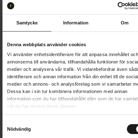
M
L
XL
XXL
S
Butik och hämtningstid
Välj
Samtycke
Information
Om
13 995 kr
Denna webbplats använder cookies
Lägg i varukorg
Vi använder enhetsidentifierare för att anpassa innehållet oc
annonserna till användarna, tillhandahålla funktioner för socia
Betala med Resurs
Läs mer
medier och analysera vår trafik. Vi vidarebefordrar även såd
identifierare och annan information från din enhet till de socia
1 års öppet köp
1 års fri service
medier och annons- och analysföretag som vi samarbetar m
Hämta i butik
Dessa kan i sin tur kombinera informationen med annan
information som du har tillhandahållit eller som de har samlat
när du har använt deras tjänster.
Produktinformation
S
Scott Scale 940 är en hardtail-mountainbike med
Nödvändig
a
Tekniska specifikationer
tävlingsinspirerad geometri i kombination med en
m