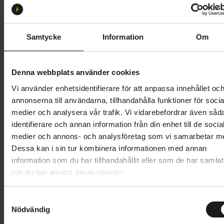
Onesize
Butik och hämtningstid
Välj
Samtycke
Information
Om
6 995 kr
Denna webbplats använder cookies
Lägg i varukorg
Vi använder enhetsidentifierare för att anpassa innehållet oc
annonserna till användarna, tillhandahålla funktioner för socia
Betala med Resurs
Läs mer
medier och analysera vår trafik. Vi vidarebefordrar även såd
identifierare och annan information från din enhet till de socia
1 års öppet köp
1 års fri service
medier och annons- och analysföretag som vi samarbetar m
Hämta i butik
Dessa kan i sin tur kombinera informationen med annan
information som du har tillhandahållit eller som de har samlat
när du har använt deras tjänster.
Produktinformation
S
Scott Scale 400 är en funktionell juniorcykel för unga
Nödvändig
a
Tekniska specifikationer
cyklister som gillar att åka fort. Det är en snabb och
m