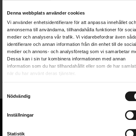
Lägg i varukorg
Denna webbplats använder cookies
1 års öppet köp
1 års fri service
Vi använder enhetsidentifierare för att anpassa innehållet oc
Hämta i butik
annonserna till användarna, tillhandahålla funktioner för socia
medier och analysera vår trafik. Vi vidarebefordrar även såd
identifierare och annan information från din enhet till de socia
medier och annons- och analysföretag som vi samarbetar m
Produktinformation
Dessa kan i sin tur kombinera informationen med annan
information som du har tillhandahållit eller som de har samlat
Säkerhetsräcke till el-lastcykeln Crescent Elast.
när du har använt deras tjänster.
Tekniska specifikationer
S
Allmänt
Nödvändig
a
m
VARUMÄRKE
Crescent
t
Inställningar
y
VI KAN CYKLAR.
c
Hos oss hittar du kvalitetscyklar från välkända
k
Statistik
varumärken och alla cykeltillbehör du behöver för den