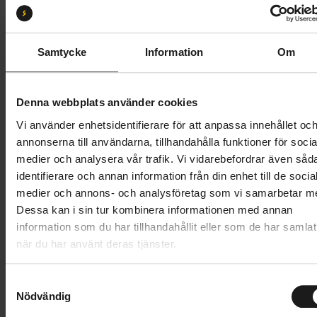
20
Butik och hämtningstid
Välj
Samtycke
Information
Om
19 545 kr
Denna webbplats använder cookies
Lägg i varukorg
Vi använder enhetsidentifierare för att anpassa innehållet oc
annonserna till användarna, tillhandahålla funktioner för socia
Betala med Resurs
Läs mer
medier och analysera vår trafik. Vi vidarebefordrar även såd
identifierare och annan information från din enhet till de socia
1 års öppet köp
1 års fri service
medier och annons- och analysföretag som vi samarbetar m
Hämta i butik
Dessa kan i sin tur kombinera informationen med annan
information som du har tillhandahållit eller som de har samlat
när du har använt deras tjänster.
Produktinformation
S
Vänligen notera att produktionen på Skeppshult har
Nödvändig
a
Tekniska specifikationer
stängt under v. 28-31 (6 juli - 2 augusti), vilket
m