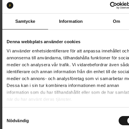
16
Butik och hämtningstid
Välj
Samtycke
Information
Om
18 195 kr
Denna webbplats använder cookies
Lägg i varukorg
Vi använder enhetsidentifierare för att anpassa innehållet oc
annonserna till användarna, tillhandahålla funktioner för socia
Betala med Resurs
Läs mer
medier och analysera vår trafik. Vi vidarebefordrar även såd
identifierare och annan information från din enhet till de socia
1 års öppet köp
1 års fri service
medier och annons- och analysföretag som vi samarbetar m
Hämta i butik
Dessa kan i sin tur kombinera informationen med annan
information som du har tillhandahållit eller som de har samlat
när du har använt deras tjänster.
Produktinformation
S
Vänligen notera att produktionen på Skeppshult har
Nödvändig
a
Tekniska specifikationer
stängt under v. 28-31 (6 juli - 2 augusti), vilket
m