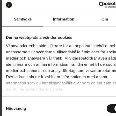
S4
Butik och hämtningstid
Välj
Samtycke
Information
Om
141 995 kr
Denna webbplats använder cookies
Lägg i varukorg
Vi använder enhetsidentifierare för att anpassa innehållet oc
annonserna till användarna, tillhandahålla funktioner för socia
Betala med Resurs
Kontantinsats
21299 SEK
.
Läs mer
medier och analysera vår trafik. Vi vidarebefordrar även såd
identifierare och annan information från din enhet till de socia
1 års öppet köp
1 års fri service
medier och annons- och analysföretag som vi samarbetar m
Hämta i butik
Dessa kan i sin tur kombinera informationen med annan
information som du har tillhandahållit eller som de har samlat
när du har använt deras tjänster.
Produktinformation
S
Specialized S-Works Enduro är en heldämpad
Nödvändig
a
Tekniska specifikationer
mountainbike med en geometri anpassad för enduro.
m