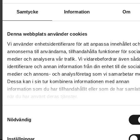
Storlek:
S
Samtycke
Information
Om
S
Denna webbplats använder cookies
Vi använder enhetsidentifierare för att anpassa innehållet oc
345 kr
2 299 kr
annonserna till användarna, tillhandahålla funktioner för socia
Prishistorik
medier och analysera vår trafik. Vi vidarebefordrar även såd
Lägg i varukorg
identifierare och annan information från din enhet till de socia
medier och annons- och analysföretag som vi samarbetar m
Dessa kan i sin tur kombinera informationen med annan
information som du har tillhandahållit eller som de har samlat
Produktinformation
när du har använt deras tjänster.
Denna vindjacka är lätt och packbar, perfekt att ta
S
Tekniska specifikationer
med på cykelturer. Den är tillverkad i HC-Lite-
Nödvändig
a
material som är vind- och vattenavvisande,
m
Allmänt
snabbtorkande och lätt. Den kan också vaxas för
t
Inställningar