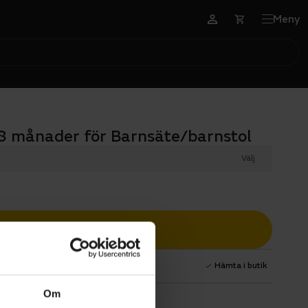
Meny
8 månader för Barnsäte/barnstol
Välj
Lägg i varukorg
1 års fri service
Hämta i butik
Om