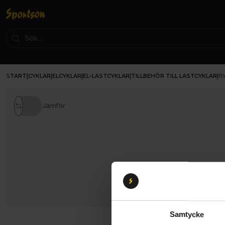
START
CYKLAR
ELCYKLAR
EL-LASTCYKLAR
TILLBEHÖR TILL LASTCYKLAR
|
|
|
|
|
R
Jämför
Samtycke