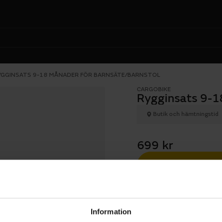
YGGINSATS 9-18 MÅNADER FÖR BARNSÄTE/BARNSTOL
CARGOBIKE
Rygginsats 9-1
Butik och hämtningstid
699 kr
1 års öppet köp
Information