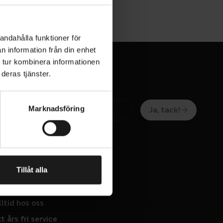
andahålla funktioner för
n information från din enhet
 tur kombinera informationen
deras tjänster.
Marknadsföring
Ja, tack!
Tillåt alla
OS OSS
lltid hos oss
tt års fri service