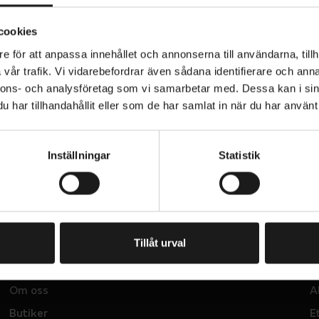
cookies
e för att anpassa innehållet och annonserna till användarna, tillh
vår trafik. Vi vidarebefordrar även sådana identifierare och anna
nnons- och analysföretag som vi samarbetar med. Dessa kan i sin
har tillhandahållit eller som de har samlat in när du har använt 
PRENUMERERA PÅ VÅRT NYHETSBREV
E
M
Inställningar
Statistik
A
I
L
Jag har läst och godkänner Sportsons
integritetspolicy
.
I
N
P
U
T
Tillåt urval
entkort
OM OSS
H
Om oss
A
Butiker
E