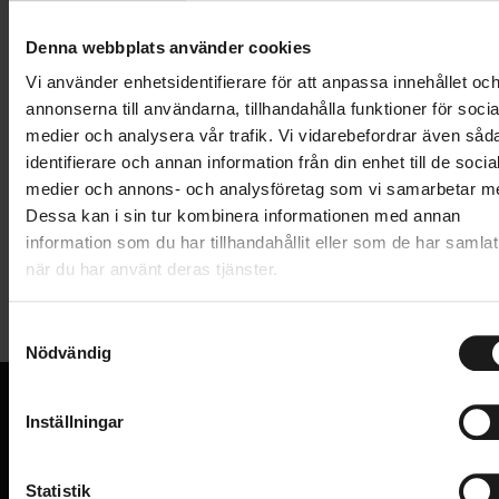
Lägg i varukorg
Denna webbplats använder cookies
1 års öppet köp
1 års fri service
Vi använder enhetsidentifierare för att anpassa innehållet oc
Hämta i butik
annonserna till användarna, tillhandahålla funktioner för socia
medier och analysera vår trafik. Vi vidarebefordrar även såd
identifierare och annan information från din enhet till de socia
medier och annons- och analysföretag som vi samarbetar m
Produktinformation
Dessa kan i sin tur kombinera informationen med annan
information som du har tillhandahållit eller som de har samlat
BBB rulltrissor. Kompatibla med Shimano GRX
när du har använt deras tjänster.
Tekniska specifikationer
(810/815). 11/13T rulltrissor, CrMo-lager.
S
Allmänt
Nödvändig
a
m
PRODUKTTYP
Rulltrissor
t
Inställningar
VARUMÄRKE
BBB
y
VI KAN CYKLAR.
c
Hos oss hittar du kvalitetscyklar från välkända
k
Statistik
varumärken och alla cykeltillbehör du behöver för den