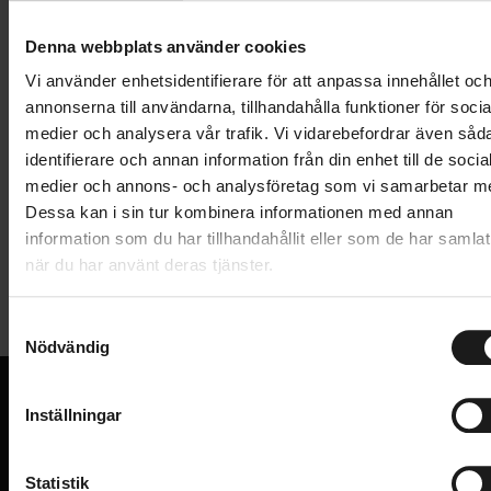
Lägg i varukorg
Denna webbplats använder cookies
1 års öppet köp
1 års fri service
Vi använder enhetsidentifierare för att anpassa innehållet oc
Hämta i butik
annonserna till användarna, tillhandahålla funktioner för socia
medier och analysera vår trafik. Vi vidarebefordrar även såd
identifierare och annan information från din enhet till de socia
medier och annons- och analysföretag som vi samarbetar m
Produktinformation
Dessa kan i sin tur kombinera informationen med annan
information som du har tillhandahållit eller som de har samlat
Rulltrissor till bakväxel tillverkad av 40%
när du har använt deras tjänster.
Tekniska specifikationer
glasfiberarmerad komposit. Trissorna har tätade
spårkullager (ABEC3). Passande distanser medföljer.
S
Allmänt
11-tänder används till: Shimano 9-10 delat / Mega
Nödvändig
a
Range, SRAM X9/X7/X0 ('11) och Campagnolo 11-
m
PRODUKTTYP
Rulltrissor
delat.
t
Inställningar
VARUMÄRKE
BBB
y
VI KAN CYKLAR.
c
Hos oss hittar du kvalitetscyklar från välkända
k
Statistik
varumärken och alla cykeltillbehör du behöver för den