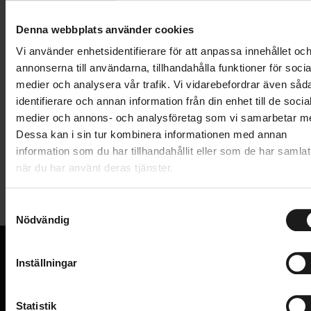
Lägg i varukorg
Denna webbplats använder cookies
1 års öppet köp
1 års fri service
Vi använder enhetsidentifierare för att anpassa innehållet oc
Hämta i butik
annonserna till användarna, tillhandahålla funktioner för socia
medier och analysera vår trafik. Vi vidarebefordrar även såd
identifierare och annan information från din enhet till de socia
medier och annons- och analysföretag som vi samarbetar m
Produktinformation
Dessa kan i sin tur kombinera informationen med annan
information som du har tillhandahållit eller som de har samlat
BBB rulltrissor i aluminium 7075. Tätade lager ger en
när du har använt deras tjänster.
Tekniska specifikationer
lång hållbarhet och lågt rullmotstånd. 11 tänder.
Kompatibla med Shimano 9, 10 och 11-speed
S
Allmänt
(förutom RD-7900 och 7970) och Campagnolo 11-
Nödvändig
a
speed.
m
PRODUKTTYP
Rulltrissor
t
Inställningar
VARUMÄRKE
BBB
y
VI KAN CYKLAR.
c
Hos oss hittar du kvalitetscyklar från välkända
k
Statistik
varumärken och alla cykeltillbehör du behöver för den