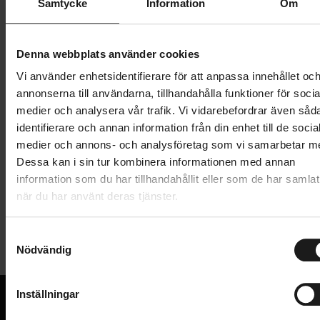
Samtycke
Information
Om
349 kr
Lägg i varukorg
Denna webbplats använder cookies
Vi använder enhetsidentifierare för att anpassa innehållet oc
1 års öppet köp
1 års fri service
annonserna till användarna, tillhandahålla funktioner för socia
Hämta i butik
medier och analysera vår trafik. Vi vidarebefordrar även såd
identifierare och annan information från din enhet till de socia
medier och annons- och analysföretag som vi samarbetar m
Dessa kan i sin tur kombinera informationen med annan
Produktinformation
information som du har tillhandahållit eller som de har samlat
när du har använt deras tjänster.
Nästa generation är redo: ROWDY SET tar med sig
Tekniska specifikationer
MUDROCKER-DNA:t till stigarna i en barnvänlig
S
version. Stänkskärmen, tillverkad av högpresterande
Nödvändig
a
Allmänt
plast, skyddar små mountainbike-entusiaster från
m
lera och vatten – för obegränsat skoj på terrängturer.
t
SKÄRMAR - MONTERING
Inställningar
Set
y
Den matta ytan med glänsande ROWDY-logotyp ger
STORLEK