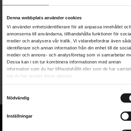
949 kr
Lägg i varukorg
Denna webbplats använder cookies
Vi använder enhetsidentifierare för att anpassa innehållet oc
1 års öppet köp
1 års fri service
annonserna till användarna, tillhandahålla funktioner för socia
Hämta i butik
medier och analysera vår trafik. Vi vidarebefordrar även såd
identifierare och annan information från din enhet till de socia
medier och annons- och analysföretag som vi samarbetar m
Produktinformation
Dessa kan i sin tur kombinera informationen med annan
information som du har tillhandahållit eller som de har samlat
när du har använt deras tjänster.
Suomi Tyres Routa TLR W248 42-622 dubbdäck för
Tekniska specifikationer
cykling på snö eller is, tillverkade av Non-Toxic
S
gummiblandning, särskilt anpassad för vinterbruk.
Nödvändig
a
Allmänt
Däcket är avsett för city- och hybridcyklar och har
m
reflexsidor för ökad synlighet.
DÄCKDIMENSION
t
42-622
Inställningar
Däckstorlek: 42-622
y
HJULSTORLEK
28
c
VI KAN CYKLAR.
Hjulstorlek: 28”