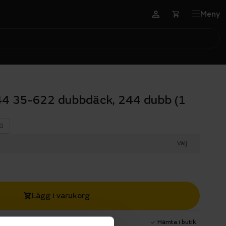
Meny
4 35-622 dubbdäck, 244 dubb (1
G
Välj
Lägg i varukorg
1 års fri service
Hämta i butik