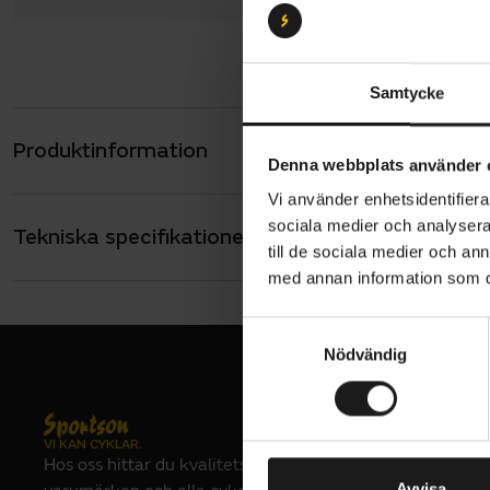
Samtycke
Produktinformation
Suomi Tyres
Denna webbplats använder 
tillverkade
Vi använder enhetsidentifierar
Däcket är a
sociala medier och analysera 
Tekniska specifikationer
Allmänt
synlighet.
till de sociala medier och a
DÄCKDIMENSI
med annan information som du 
Däcks
35-622
Hjulst
VARUMÄRKE
S
Suomi Tyres
Nödvändig
a
För ci
m
Slitst
t
y
Skinwa
VI KAN CYKLAR.
c
Hos oss hittar du kvalitetscyklar från välkända
Stålka
k
Avvisa