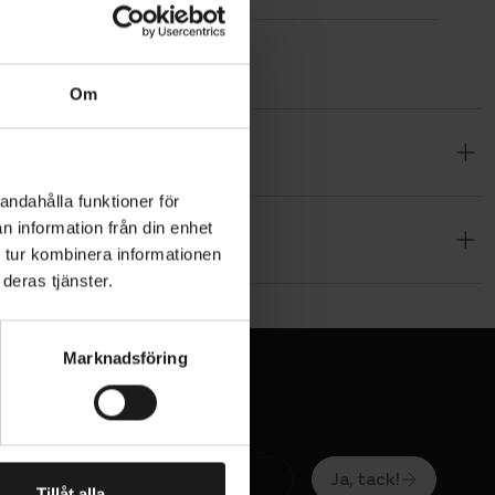
Om
er is,
erbruk.
andahålla funktioner för
kad
n information från din enhet
 tur kombinera informationen
deras tjänster.
Marknadsföring
Ja, tack!
Tillåt alla