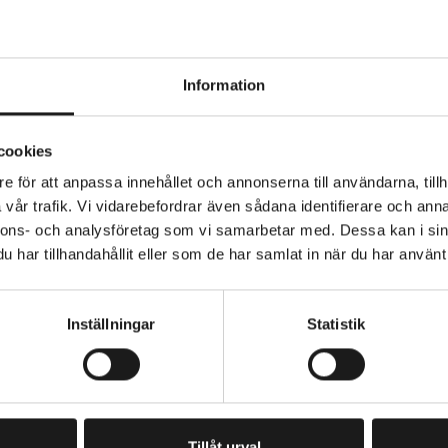
Information
 Routa TLR W244 35-622 dubbdäck för cykling på snö ell
cookies
 av Non-Toxic gummiblandning, särskilt anpassad för vint
e för att anpassa innehållet och annonserna till användarna, tillh
vsett för city- och hybridcyklar och har reflexsidor för ö
vår trafik. Vi vidarebefordrar även sådana identifierare och anna
nnons- och analysföretag som vi samarbetar med. Dessa kan i sin
ON
HJULSTORLEK
har tillhandahållit eller som de har samlat in när du har använt 
torlek: 35-622
28
orlek: 28”
Inställningar
Statistik
ty- och hybridcyklar
arka ståldubb (244 st)
ll-struktur med låg vikt
PRENUMERERA PÅ VÅRT NYHETSBREV
E
M
nttråd
A
Tillåt urval