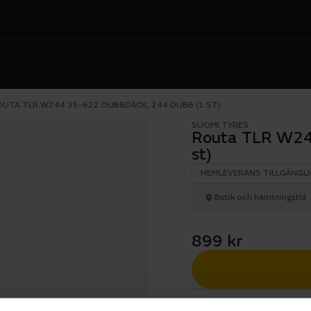
OUTA TLR W244 35-622 DUBBDÄCK, 244 DUBB (1 ST)
SUOMI TYRES
Routa TLR W24
st)
HEMLEVERANS TILLGÄNGLI
Butik och hämtningstid
899 kr
1 års öppet köp