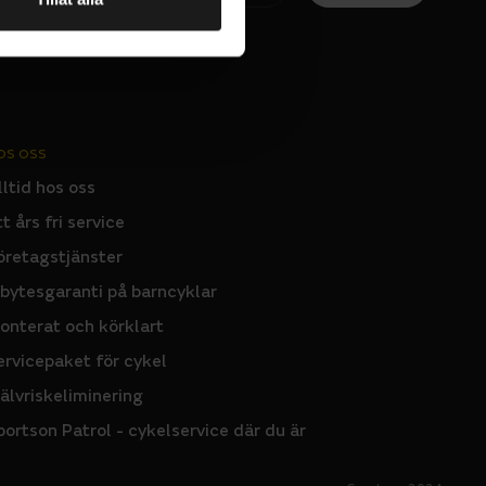
OS OSS
lltid hos oss
tt års fri service
öretagstjänster
nbytesgaranti på barncyklar
onterat och körklart
ervicepaket för cykel
jälvriskeliminering
portson Patrol - cykelservice där du är