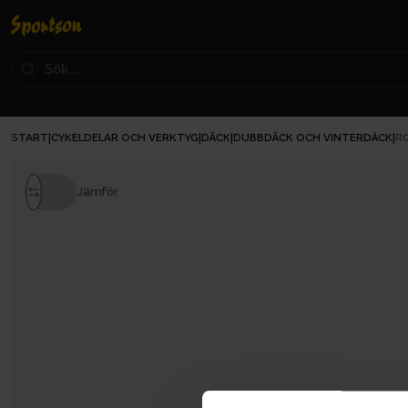
START
CYKELDELAR OCH VERKTYG
DÄCK
DUBBDÄCK OCH VINTERDÄCK
|
|
|
|
R
Jämför