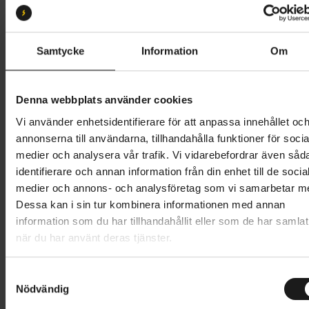
S
M
L
XL
XXL
Butik och hämtningstid
Välj
Samtycke
Information
Om
9 095 kr
Denna webbplats använder cookies
Lägg i varukorg
Vi använder enhetsidentifierare för att anpassa innehållet oc
annonserna till användarna, tillhandahålla funktioner för socia
Betala med Resurs
Läs mer
medier och analysera vår trafik. Vi vidarebefordrar även såd
identifierare och annan information från din enhet till de socia
1 års öppet köp
1 års fri service
medier och annons- och analysföretag som vi samarbetar m
Hämta i butik
Dessa kan i sin tur kombinera informationen med annan
information som du har tillhandahållit eller som de har samlat
när du har använt deras tjänster.
Produktinformation
S
Speciailzed Rockhopper Sport är en mountainbike
Nödvändig
a
Tekniska specifikationer
som levererar maximal prestanda till ett rimligt pris.
m