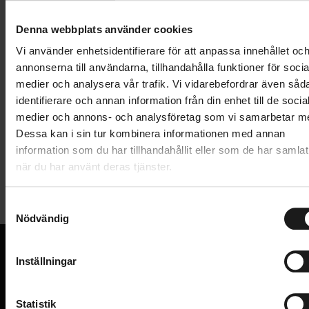
Lägg i varukorg
Denna webbplats använder cookies
1 års öppet köp
1 års fri service
Vi använder enhetsidentifierare för att anpassa innehållet oc
Hämta i butik
annonserna till användarna, tillhandahålla funktioner för socia
medier och analysera vår trafik. Vi vidarebefordrar även såd
identifierare och annan information från din enhet till de socia
medier och annons- och analysföretag som vi samarbetar m
Produktinformation
Dessa kan i sin tur kombinera informationen med annan
information som du har tillhandahållit eller som de har samlat
Ringklocka med aluminiumtopp och extra stark
när du har använt deras tjänster.
Tekniska specifikationer
klang. Snabbfäste gör att du enkelt och snabbt fäster
och tar av den när du inte behöver den. Passar
S
Allmänt
standard- och oversizestyren.
Nödvändig
a
m
VARUMÄRKE
BBB
t
Inställningar
y
VI KAN CYKLAR.
c
Hos oss hittar du kvalitetscyklar från välkända
k
Statistik
varumärken och alla cykeltillbehör du behöver för den