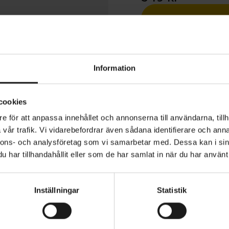
1 års öppet köp
Information
cookies
e för att anpassa innehållet och annonserna till användarna, tillh
IDE benvärmare ger nödvändig isolering och skydd mot v
vår trafik. Vi vidarebefordrar även sådana identifierare och anna
re vår- och höstcykling.
nnons- och analysföretag som vi samarbetar med. Dessa kan i sin
har tillhandahållit eller som de har samlat in när du har använt 
erkade av mjukt borstat termiskt material som ger värme
lätt, andas och transporterar bort fukt. Den anatomiska,
MATERIAL
20% Elastan 80% Polyester
minskar veckbildning vid knäna, vilket förbättrar komfo
Inställningar
Statistik
VARUMÄRKE
eten, medan silikonband i kanten håller dem på plats.
GripGrab