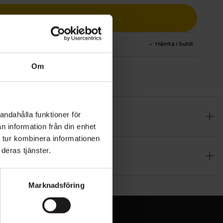
Lägg i varukorg
1 års fri service
Hämta i butik
Om
andahålla funktioner för
indkyla
n information från din enhet
 tur kombinera informationen
deras tjänster.
 samtidigt
 förböjda
rten och
Marknadsföring