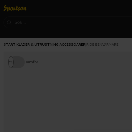
START
KLÄDER & UTRUSTNING
ACCESSOARER
|
|
|
RIDE BENVÄRMARE
Jämför