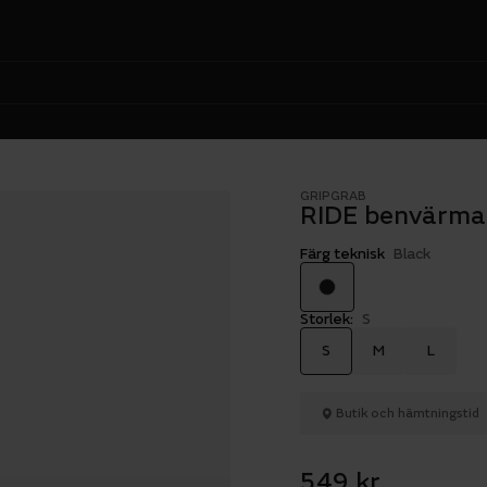
GRIPGRAB
RIDE benvärma
Färg teknisk
Black
Storlek:
S
S
M
L
Butik och hämtningstid
549 kr