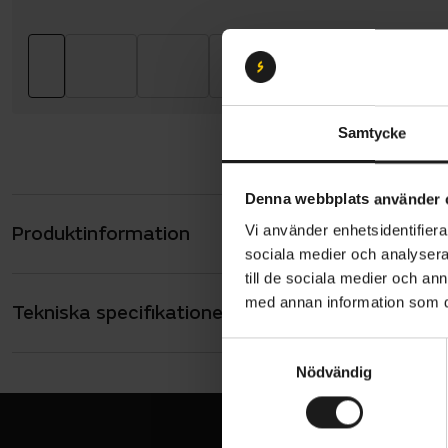
Samtycke
Denna webbplats använder 
Produktinformation
Vi använder enhetsidentifierar
GripGrab R
sociala medier och analysera 
under svala
till de sociala medier och a
med annan information som du 
Tekniska specifikationer
Allmänt
De är tillv
som det är 
ANVÄNDARE
S
Unisex
passformen 
Nödvändig
a
SÄSONG
rörelsefrih
m
Höst/vinter
t
y