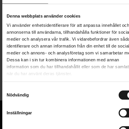
Lägg i varukorg
Denna webbplats använder cookies
Vi använder enhetsidentifierare för att anpassa innehållet oc
1 års öppet köp
1 års fri service
annonserna till användarna, tillhandahålla funktioner för socia
Hämta i butik
medier och analysera vår trafik. Vi vidarebefordrar även såd
identifierare och annan information från din enhet till de socia
medier och annons- och analysföretag som vi samarbetar m
Produktinformation
Dessa kan i sin tur kombinera informationen med annan
information som du har tillhandahållit eller som de har samlat
när du har använt deras tjänster.
Maxxis Rekon+ är ett aggressivt stigdäck inspirerat
Tekniska specifikationer
av Ikon+ för medelsvår och teknisk terräng. Breda
klackar i mitten ger kontroll under bromsning och L-
S
Nödvändig
Allmänt
a
formade sidoklackar ger stöd i kurvor.
m
ANVÄNDNINGSOMRÅDE
Däckstorlek: 27.5x2.80 (71-584)
MTB
t
Inställningar
DÄCKDIMENSION
y
60 TPI
27.5x2.8
VI KAN CYKLAR.
c
Hos oss hittar du kvalitetscyklar från välkända
Vikbart