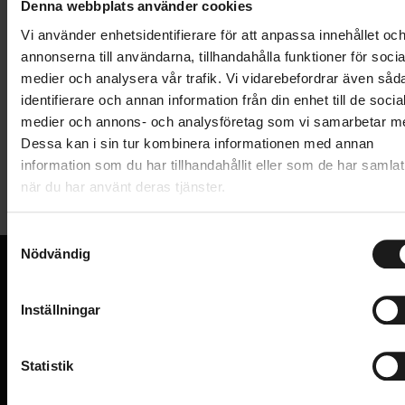
Denna webbplats använder cookies
Vi använder enhetsidentifierare för att anpassa innehållet oc
Betala med Resurs
Läs mer
annonserna till användarna, tillhandahålla funktioner för socia
1 års öppet köp
1 års fri service
medier och analysera vår trafik. Vi vidarebefordrar även såd
Hämta i butik
identifierare och annan information från din enhet till de socia
medier och annons- och analysföretag som vi samarbetar m
Dessa kan i sin tur kombinera informationen med annan
information som du har tillhandahållit eller som de har samlat
Produktinformation
när du har använt deras tjänster.
Regnhuv till lastcykeln Gazelle Makki Load. Med
S
regnhuven blir färden med Makki skön även när det
Nödvändig
a
regnar.
m
t
VI KAN CYKLAR.
Inställningar
Hos oss hittar du kvalitetscyklar från välkända
y
Lätt att hoppa i och ur tack vare de breda
varumärken och alla cykeltillbehör du behöver för den
c
öppningarna
perfekta cykelupplevelsen.
k
Statistik
Regnhuven är rymlig och ger god sikt (både för
e