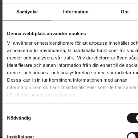
Samtycke
Information
Om
7 295 kr
Lägg i varukorg
Denna webbplats använder cookies
Vi använder enhetsidentifierare för att anpassa innehållet oc
Betala med Resurs
Läs mer
annonserna till användarna, tillhandahålla funktioner för socia
medier och analysera vår trafik. Vi vidarebefordrar även såd
1 års öppet köp
1 års fri service
identifierare och annan information från din enhet till de socia
Hämta i butik
medier och annons- och analysföretag som vi samarbetar m
Dessa kan i sin tur kombinera informationen med annan
information som du har tillhandahållit eller som de har samlat
Produktinformation
när du har använt deras tjänster.
Elsparkcykeln Pure Escape Pro är den mest robusta
S
Tekniska specifikationer
elsparkcykeln i serien. Pure Escape Pro har en
Nödvändig
a
framåtvänd körställning och är byggd för äventyr
m
Allmänt
med en tålig stålram, perforerade fotplattor och
t
Inställningar