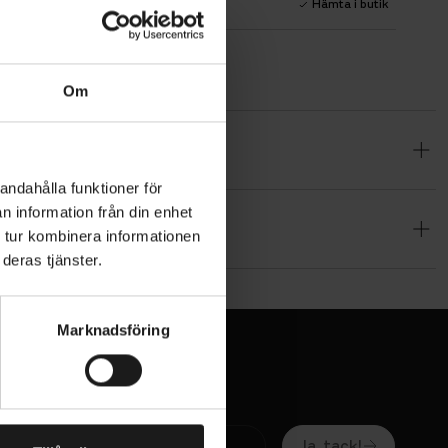
1 års fri service
Hämta i butik
Om
motoreffekt
enska
andahålla funktioner för
förarbevis
n information från din enhet
 tur kombinera informationen
deras tjänster.
er som är
a. Den har
Marknadsföring
brett isär
 Den
Ja, tack!