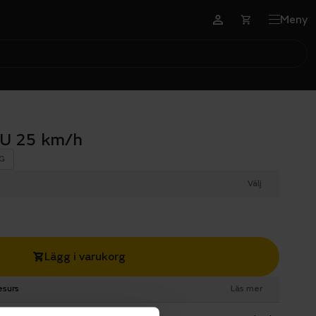
Meny
EU 25 km/h
G
Välj
Lägg i varukorg
esurs
Läs mer