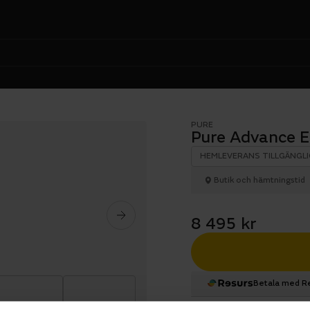
PURE
Pure Advance 
HEMLEVERANS TILLGÄNGLI
Butik och hämtningstid
8 495 kr
Betala med R