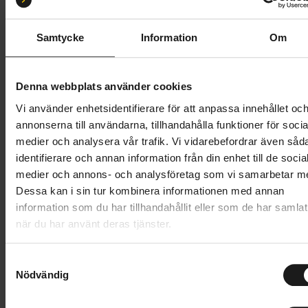
Svart
Samtycke
Information
Om
Butik och hämtningstid
Välj
899 kr
Denna webbplats använder cookies
Vi använder enhetsidentifierare för att anpassa innehållet oc
Lägg i varukorg
annonserna till användarna, tillhandahålla funktioner för socia
medier och analysera vår trafik. Vi vidarebefordrar även såd
1 års öppet köp
1 års fri service
identifierare och annan information från din enhet till de socia
Hämta i butik
medier och annons- och analysföretag som vi samarbetar m
Dessa kan i sin tur kombinera informationen med annan
information som du har tillhandahållit eller som de har samlat
när du har använt deras tjänster.
Produktinformation
S
Atran/Velo Pulse är en mångsidig och rymlig
Nödvändig
a
Tekniska specifikationer
duffelväska som perfekt för gymmet eller resan.
m
Huvudfacket rymmer 36 liter, vilket ger dig gott om