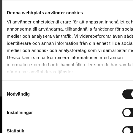
Lägg i varukorg
Denna webbplats använder cookies
1 års öppet köp
1 års fri service
Vi använder enhetsidentifierare för att anpassa innehållet oc
Hämta i butik
annonserna till användarna, tillhandahålla funktioner för socia
medier och analysera vår trafik. Vi vidarebefordrar även såd
identifierare och annan information från din enhet till de socia
medier och annons- och analysföretag som vi samarbetar m
Produktinformation
Dessa kan i sin tur kombinera informationen med annan
information som du har tillhandahållit eller som de har samlat
Thule ProRide SquareBar Adapter är en röradapter
när du har använt deras tjänster.
Tekniska specifikationer
för fäste av Thule ProRide cykelhållare på fyrkantiga
eller runda lasthållarrör av aluminium.
S
Allmänt
Nödvändig
a
m
CYKELHÅLLARE - TILLBEHÖR
Tillbehör till cykelhållare
t
Inställningar
VARUMÄRKE
Thule
y
VI KAN CYKLAR.
c
Hos oss hittar du kvalitetscyklar från välkända
k
Statistik
varumärken och alla cykeltillbehör du behöver för den